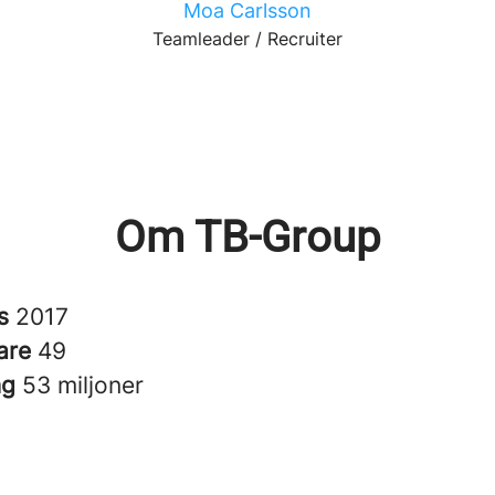
Moa Carlsson
Teamleader / Recruiter
Om TB-Group
es
2017
are
49
ng
53 miljoner