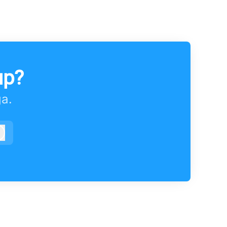
up?
ga.
Logga in