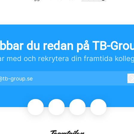
Byt språk
bbar du redan på TB-Gro
r med och rekrytera din framtida kolle
@tb-group.se