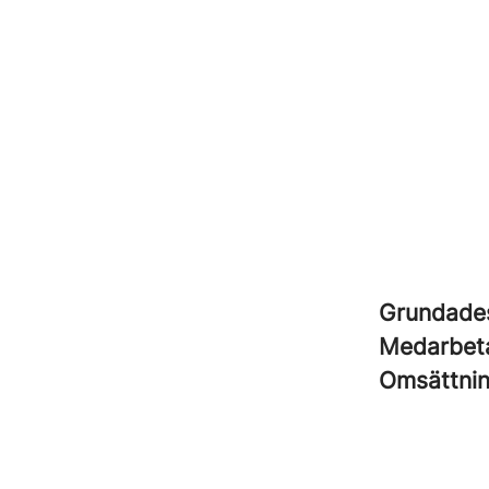
Grundad
Medarbet
Omsättni