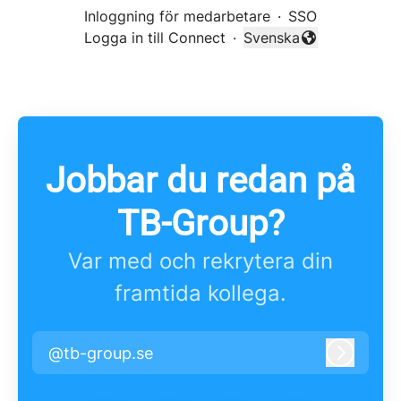
Inloggning för medarbetare
·
SSO
Logga in till Connect
·
Svenska
Byt språk
Jobbar du redan på
TB-Group?
Var med och rekrytera din
framtida kollega.
@tb-group.se
Logga i