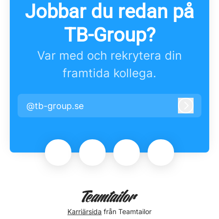
Jobbar du redan på
TB-Group?
Var med och rekrytera din
framtida kollega.
@tb-group.se
Logga i
Karriärsida
från Teamtailor