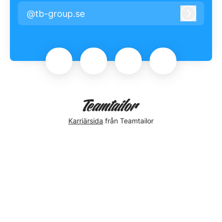
@tb-group.se
Logga i
Karriärsida
från Teamtailor