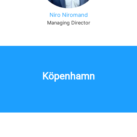
Niro Niromand
Managing Director
Köpenhamn