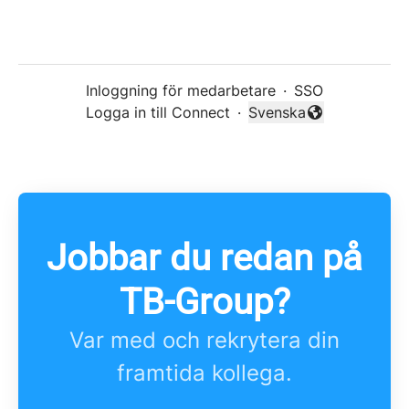
Inloggning för medarbetare
·
SSO
Logga in till Connect
·
Svenska
Byt språk
Jobbar du redan på
TB-Group?
Var med och rekrytera din
framtida kollega.