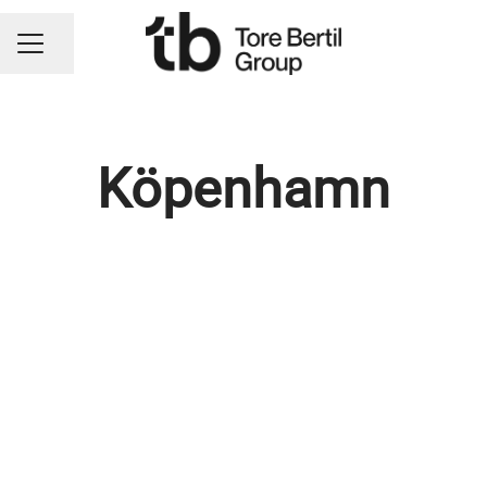
Dela sidan
KARRIÄRMENY
Köpenhamn