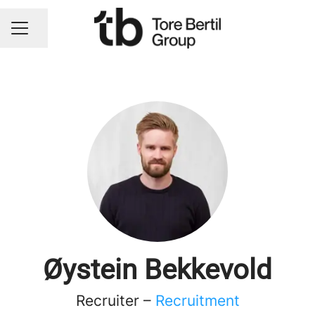
Dela sidan
KARRIÄRMENY
Øystein Bekkevold
Recruiter –
Recruitment