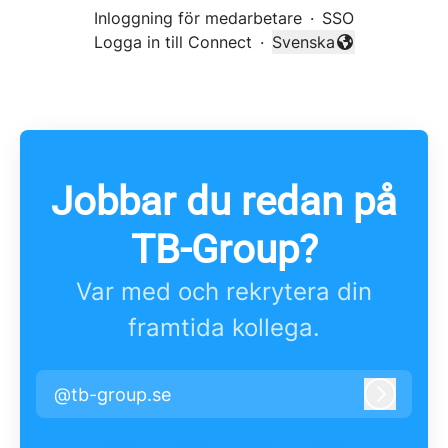
Inloggning för medarbetare
·
SSO
Logga in till Connect
·
Svenska
Byt språk
Jobbar du redan på
TB-Group?
Var med och rekrytera din
framtida kollega.
@tb-group.se
Logga i