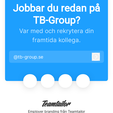
Jobbar du redan på
TB-Group?
Var med och rekrytera din
framtida kollega.
@tb-group.se
Logga i
Employer branding
från Teamtailor