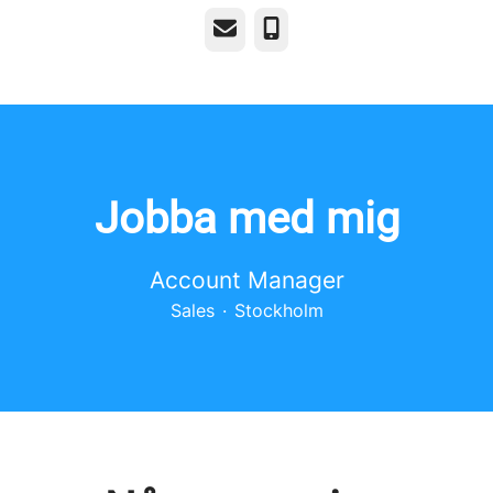
E-post
Telefon
Jobba med mig
Account Manager
Sales
·
Stockholm