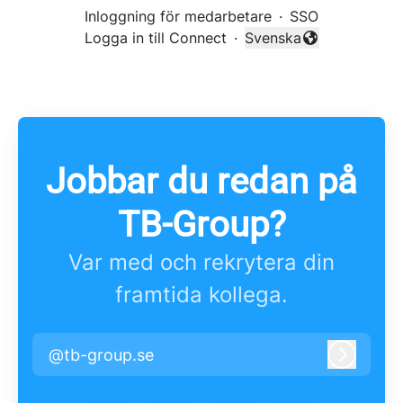
Inloggning för medarbetare
·
SSO
Logga in till Connect
·
Svenska
Byt språk
Jobbar du redan på
TB-Group?
Var med och rekrytera din
framtida kollega.
@tb-group.se
Logga i