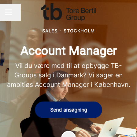
Dela sidan
KARRIÄRMENY
SALES
·
STOCKHOLM
Account Manager
Vil du være med til at opbygge TB-
Groups salg i Danmark? Vi søger en
ambitiøs Account Manager i København.
Send ansøgning