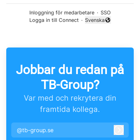
Inloggning för medarbetare
·
SSO
Logga in till Connect
·
Svenska
Byt språk
Jobbar du redan på
TB-Group?
Var med och rekrytera din
framtida kollega.
@tb-group.se
Logga i