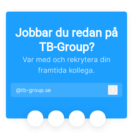
Jobbar du redan på
TB-Group?
Var med och rekrytera din
framtida kollega.
@tb-group.se
Logga i