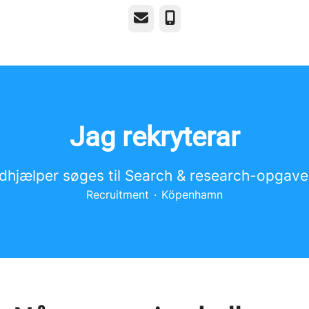
E-post
Telefon
Jag rekryterar
dhjælper søges til Search & research-opgave
Recruitment
·
Köpenhamn