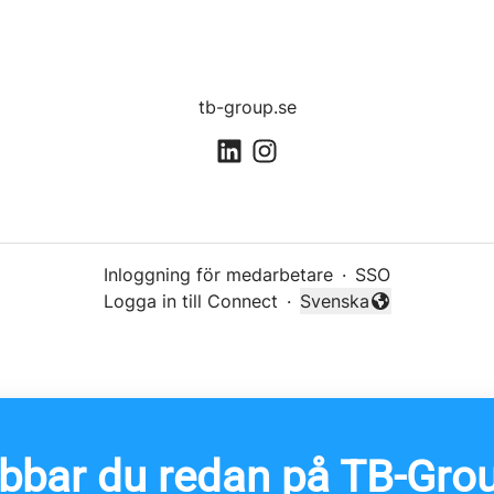
tb-group.se
Inloggning för medarbetare
·
SSO
Logga in till Connect
·
Svenska
Byt språk
bbar du redan på TB-Gro