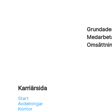
Grundad
Medarbet
Omsättni
Karriärsida
Start
Avdelningar
Kontor