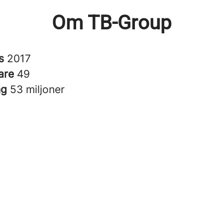
Om TB-Group
es
2017
are
49
ng
53 miljoner